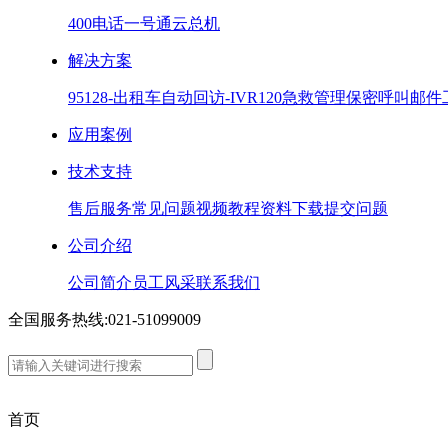
400电话
一号通
云总机
解决方案
95128-出租车
自动回访-IVR
120急救管理
保密呼叫
邮件
应用案例
技术支持
售后服务
常见问题
视频教程
资料下载
提交问题
公司介绍
公司简介
员工风采
联系我们
全国服务热线:
021-51099009
首页