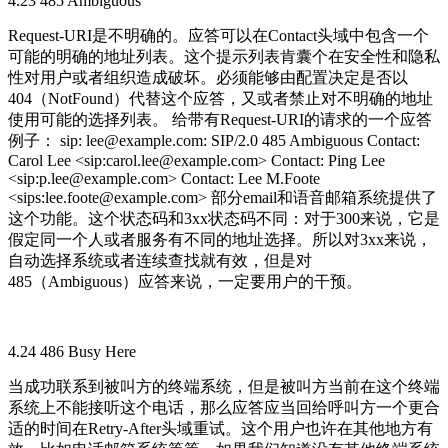
4.23 485 Ambiguous
Request-URI是不明确的。应答可以在Contact头域中包含一个
可能的明确的地址列表。这个提示列表肯囊个在安全性和隐私
性对用户或者组织造成破坏。必须能够由配置决定是否以
404（NotFound）代替这个应答，又或者禁止对不明确的地址
使用可能的选择列表。 给带有Request-URI的请求的一个应答
例子： sip: lee@example.com: SIP/2.0 485 Ambiguous Contact:
Carol Lee <sip:carol.lee@example.com> Contact: Ping Lee
<sip:p.lee@example.com> Contact: Lee M.Foote
<sips:lee.foote@example.com> 部分email和语音邮箱系统提供了
这个功能。这个状态码和3xx状态码不同：对于300来说，它是
假定同一个人或者服务有不同的地址选择。所以对3xx来说，
自动选择系统或者连续查找就有效，但是对
485（Ambiguous）应答来说，一定要用户的干预。
4.24 486 Busy Here
当成功联系到被叫方的终端系统，但是被叫方当前在这个终端
系统上不能接听这个电话，那么应答应当回给呼叫方一个更合
适的时间在Retry-After头域重试。这个用户也许在其他地方有