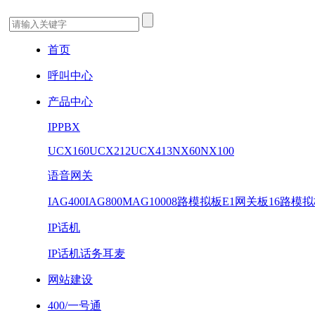
首页
呼叫中心
产品中心
IPPBX
UCX160
UCX212
UCX413
NX60
NX100
语音网关
IAG400
IAG800
MAG1000
8路模拟板
E1网关板
16路模
IP话机
IP话机
话务耳麦
网站建设
400/一号通